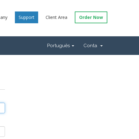
any
Support
Client Area
Order Now
Português
Conta