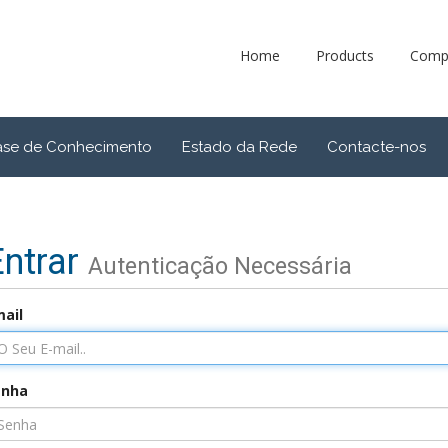
Home
Products
Comp
ase de Conhecimento
Estado da Rede
Contacte-nos
Entrar
Autenticação Necessária
ail
enha