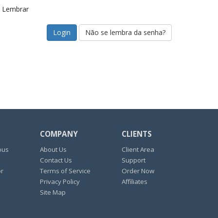
Lembrar
Não se lembra da senha?
COMPANY
CLIENTS
ous
About Us
Client Area
Contact Us
Support
or
Terms of Service
Order Now
Privacy Policy
Affiliates
Site Map