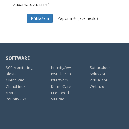
Zapamatovat si mě
Zapomněli jste heslo?
SOFTWARE
360 Monitoring
ImunifyAV+
Softaculous
Blesta
Installatron
SolusVM
ClientExec
InterWorx
Virtualizor
CloudLinux
KernelCare
Webuzo
cPanel
LiteSpeed
Imunify360
SitePad