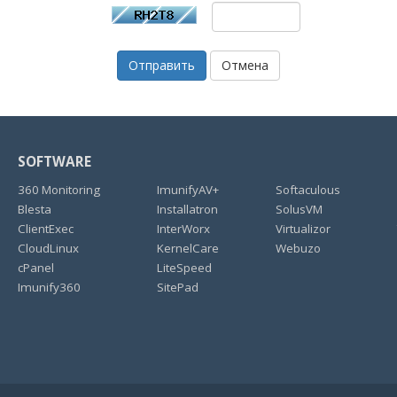
Отмена
SOFTWARE
360 Monitoring
ImunifyAV+
Softaculous
Blesta
Installatron
SolusVM
ClientExec
InterWorx
Virtualizor
CloudLinux
KernelCare
Webuzo
cPanel
LiteSpeed
Imunify360
SitePad