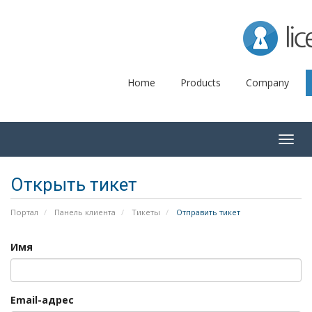
Lice
Home
Products
Company
Togg
navig
Открыть тикет
Портал
Панель клиента
Тикеты
Отправить тикет
Имя
Email-адрес