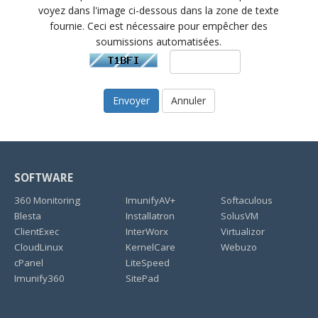
voyez dans l'image ci-dessous dans la zone de texte
fournie. Ceci est nécessaire pour empêcher des
soumissions automatisées.
Annuler
SOFTWARE
360 Monitoring
ImunifyAV+
Softaculous
Blesta
Installatron
SolusVM
ClientExec
InterWorx
Virtualizor
CloudLinux
KernelCare
Webuzo
cPanel
LiteSpeed
Imunify360
SitePad