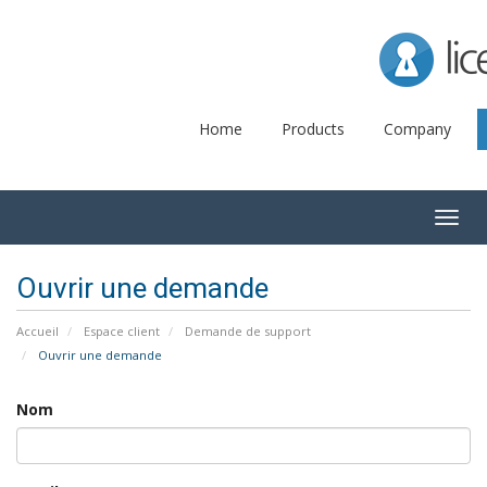
Lice
Home
Products
Company
Togg
navig
Ouvrir une demande
Accueil
Espace client
Demande de support
Ouvrir une demande
Nom